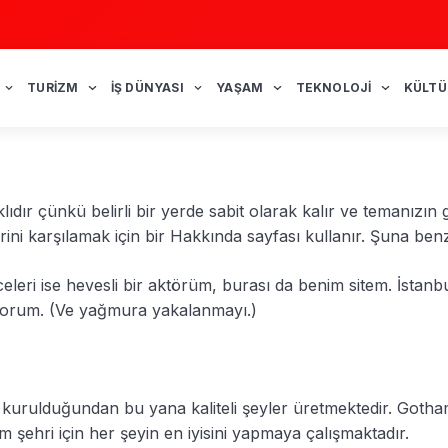
TURIZM
İŞ DÜNYASI
YAŞAM
TEKNOLOJI
KÜLTÜ
rklıdır çünkü belirli bir yerde sabit olarak kalır ve teman
erini karşılamak için bir Hakkında sayfası kullanır. Şuna benz
eleri ise hevesli bir aktörüm, burası da benim sitem. İstanb
yorum. (Ve yağmura yakalanmayı.)
e kurulduğundan bu yana kaliteli şeyler üretmektedir. Got
m şehri için her şeyin en iyisini yapmaya çalışmaktadır.