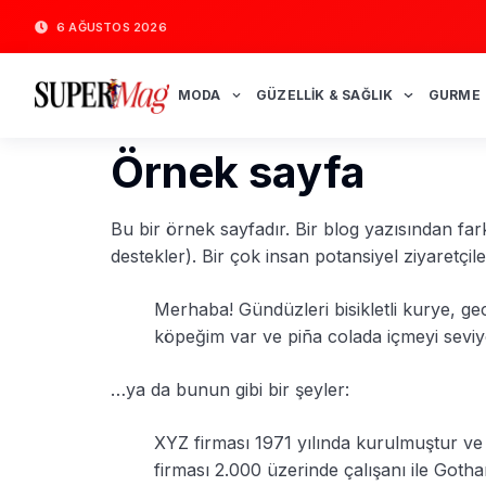
6 AĞUSTOS 2026
MODA
GÜZELLIK & SAĞLIK
GURME
Örnek sayfa
Bu bir örnek sayfadır. Bir blog yazısından fa
destekler). Bir çok insan potansiyel ziyaretçil
Merhaba! Gündüzleri bisikletli kurye, gec
köpeğim var ve piña colada içmeyi sevi
…ya da bunun gibi bir şeyler:
XYZ firması 1971 yılında kurulmuştur v
firması 2.000 üzerinde çalışanı ile Gotha