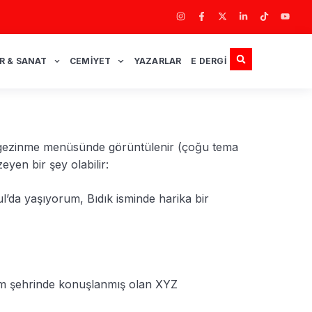
R & SANAT
CEMIYET
YAZARLAR
E DERGI
ızın gezinme menüsünde görüntülenir (çoğu tema
eyen bir şey olabilir:
ul’da yaşıyorum, Bıdık isminde harika bir
ham şehrinde konuşlanmış olan XYZ