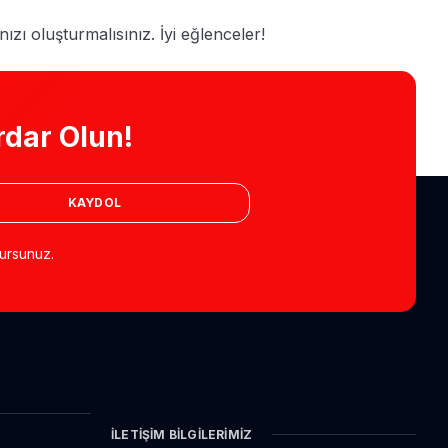
nızı oluşturmalısınız. İyi eğlenceler!
dar Olun!
KAYDOL
ursunuz.
İLETIŞIM BILGILERIMIZ