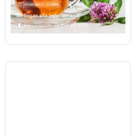
DRINK-MAG
,
GURME
Bir fincan şifa zehir olmasın
SuperMagazin
Mart 24, 2026