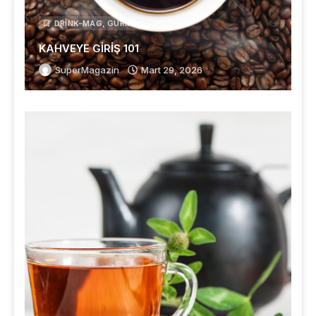
DRINK-MAG
,
GURME
KAHVEYE GİRİŞ 101
SuperMagazin
Mart 29, 2026