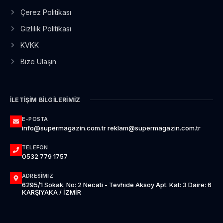
Çerez Politikası
Gizlilik Politikası
KVKK
Bize Ulaşın
İLETIŞIM BILGILERIMIZ
E-POSTA
info@supermagazin.com.tr reklam@supermagazin.com.tr
TELEFON
0532 779 1757
ADRESIMIZ
6295/1 Sokak. No: 2 Necati - Tevhide Aksoy Apt. Kat: 3 Daire: 6
KARŞIYAKA / İZMİR