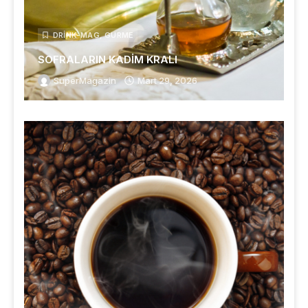
DRINK-MAG
,
GURME
SOFRALARIN KADİM KRALI
SuperMagazin
Mart 29, 2026