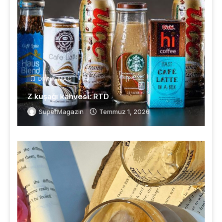
DRINK-MAG
Z kuşağı kahvesi: RTD
SuperMagazin
Temmuz 1, 2026