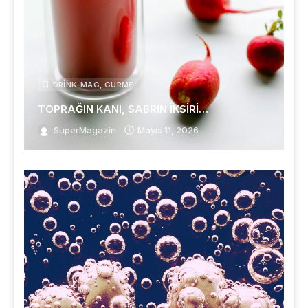
DRINK-MAG
,
GURME
TOPRAĞIN KANI, SABRIN İKSİRİ…
SuperMagazin
Mayıs 11, 2026