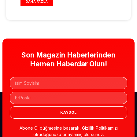
DAHA FAZLA
Son Magazin Haberlerinden
Hemen Haberdar Olun!
KAYDOL
Abone Ol düğmesine basarak, Gizlilik Politikamızı
okuduğunuzu onaylamış olursunuz.