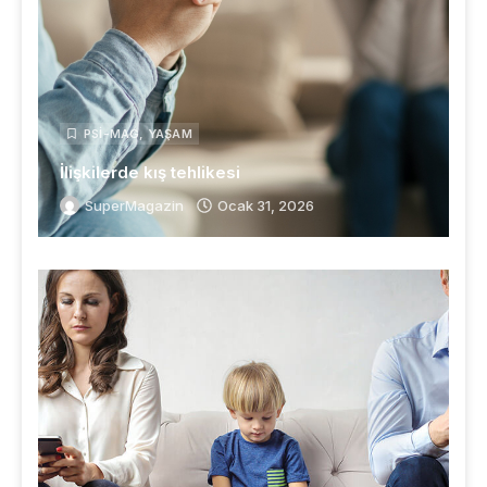
PSI-MAG
,
YAŞAM
İlişkilerde kış tehlikesi
SuperMagazin
Ocak 31, 2026