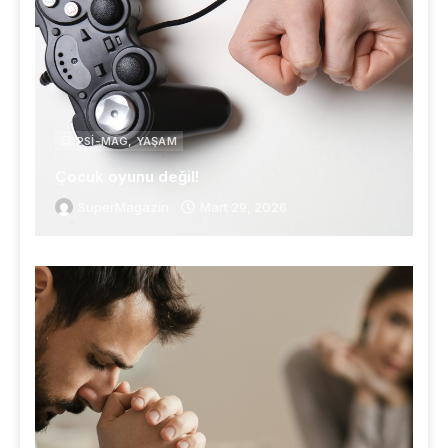
PSI-MAG
,
YAŞAM
Çocuk oyunu değil!
SuperMagazin
Mart 29, 2026