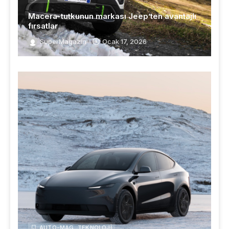
Macera-tutkunun markası Jeep’ten avantajlı
fırsatlar
SuperMagazin
Ocak 17, 2026
AUTO-MAG
,
TEKNOLOJI