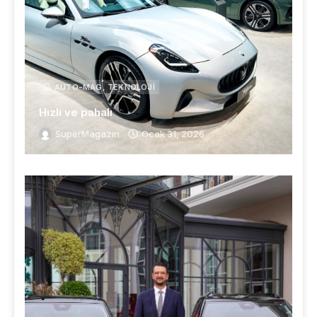
AUTO-MAG
,
TEKNOLOJI
Hızlı ve pahalı
SuperMagazin
Ocak 31, 2026