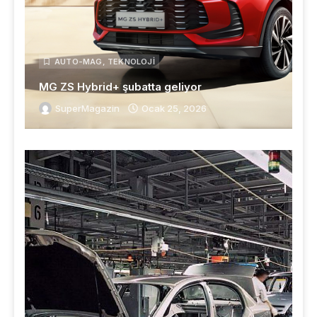
AUTO-MAG
,
TEKNOLOJI
MG ZS Hybrid+ şubatta geliyor
SuperMagazin
Ocak 25, 2026