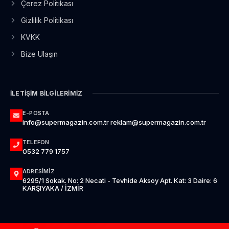
Çerez Politikası
Gizlilik Politikası
KVKK
Bize Ulaşın
İLETIŞIM BILGILERIMIZ
E-POSTA
info@supermagazin.com.tr reklam@supermagazin.com.tr
TELEFON
0532 779 1757
ADRESIMIZ
6295/1 Sokak. No: 2 Necati - Tevhide Aksoy Apt. Kat: 3 Daire: 6
KARŞIYAKA / İZMİR