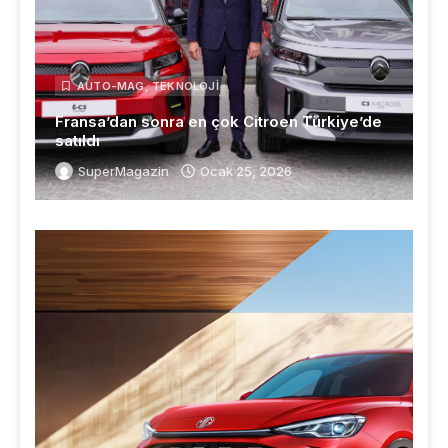
AUTO-MAG
,
TEKNOLOJI
Fransa’dan sonra en çok Citroen Türkiye’de
satıldı
SuperMagazin
Ocak 25, 2026