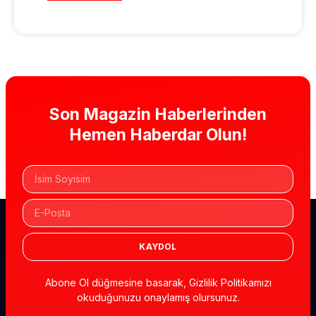
Son Magazin Haberlerinden
Hemen Haberdar Olun!
KAYDOL
Abone Ol düğmesine basarak, Gizlilik Politikamızı
okuduğunuzu onaylamış olursunuz.