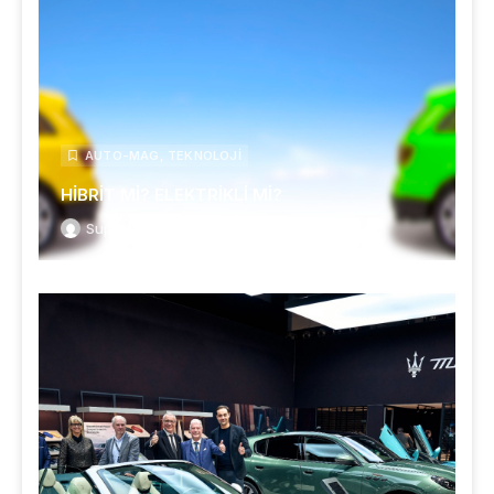
AUTO-MAG
,
TEKNOLOJI
HİBRİT Mİ? ELEKTRİKLİ Mİ?
SuperMagazin
Mart 29, 2026