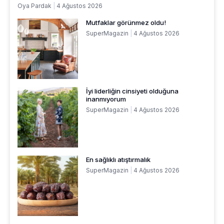
Oya Pardak
4 Ağustos 2026
Mutfaklar görünmez oldu!
SuperMagazin
4 Ağustos 2026
İyi liderliğin cinsiyeti olduğuna
inanmıyorum
SuperMagazin
4 Ağustos 2026
En sağlıklı atıştırmalık
SuperMagazin
4 Ağustos 2026