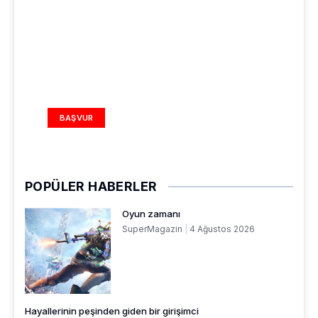
REKLAM ALANI
BAŞVUR
POPÜLER HABERLER
Oyun zamanı
SuperMagazin
4 Ağustos 2026
Hayallerinin peşinden giden bir girişimci