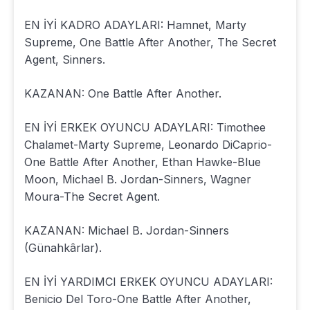
EN İYİ KADRO ADAYLARI: Hamnet, Marty
Supreme, One Battle After Another, The Secret
Agent, Sinners.
KAZANAN: One Battle After Another.
EN İYİ ERKEK OYUNCU ADAYLARI: Timothee
Chalamet-Marty Supreme, Leonardo DiCaprio-
One Battle After Another, Ethan Hawke-Blue
Moon, Michael B. Jordan-Sinners, Wagner
Moura-The Secret Agent.
KAZANAN: Michael B. Jordan-Sinners
(Günahkârlar).
EN İYİ YARDIMCI ERKEK OYUNCU ADAYLARI:
Benicio Del Toro-One Battle After Another,