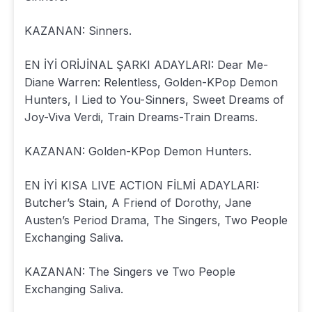
KAZANAN: Sinners.
EN İYİ ORİJİNAL ŞARKI ADAYLARI: Dear Me-
Diane Warren: Relentless, Golden-KPop Demon
Hunters, I Lied to You-Sinners, Sweet Dreams of
Joy-Viva Verdi, Train Dreams-Train Dreams.
KAZANAN: Golden-KPop Demon Hunters.
EN İYİ KISA LIVE ACTION FİLMİ ADAYLARI:
Butcher’s Stain, A Friend of Dorothy, Jane
Austen’s Period Drama, The Singers, Two People
Exchanging Saliva.
KAZANAN: The Singers ve Two People
Exchanging Saliva.