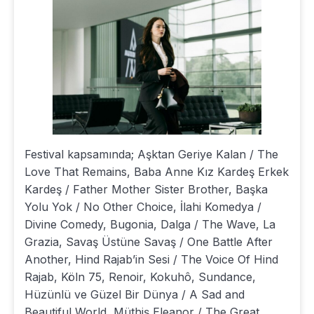
Festival kapsamında; Aşktan Geriye Kalan / The
Love That Remains, Baba Anne Kız Kardeş Erkek
Kardeş / Father Mother Sister Brother, Başka
Yolu Yok / No Other Choice, İlahi Komedya /
Divine Comedy, Bugonia, Dalga / The Wave, La
Grazia, Savaş Üstüne Savaş / One Battle After
Another, Hind Rajab’in Sesi / The Voice Of Hind
Rajab, Köln 75, Renoir, Kokuhô, Sundance,
Hüzünlü ve Güzel Bir Dünya / A Sad and
Beautiful World, Müthiş Eleanor / The Great