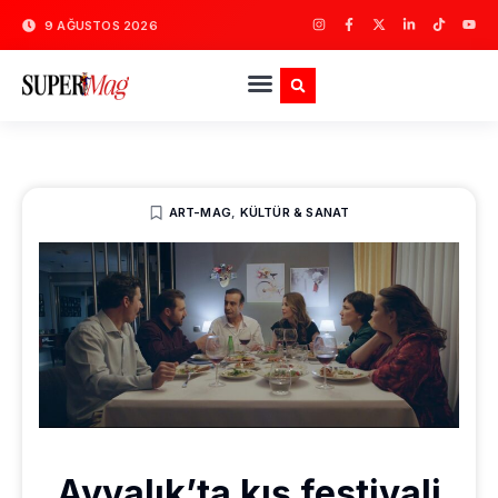
9 AĞUSTOS 2026
ART-MAG
,
KÜLTÜR & SANAT
Ayvalık’ta kış festivali