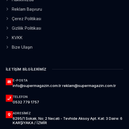
Reklam Başvuru
Çerez Politikası
Gizlilik Politikası
KVKK
Bize Ulaşın
İLETIŞIM BILGILERIMIZ
E-POSTA
info@supermagazin.com.tr reklam@supermagazin.com.tr
TELEFON
0532 779 1757
ADRESIMIZ
6295/1 Sokak. No: 2 Necati - Tevhide Aksoy Apt. Kat: 3 Daire: 6
KARŞIYAKA / İZMİR