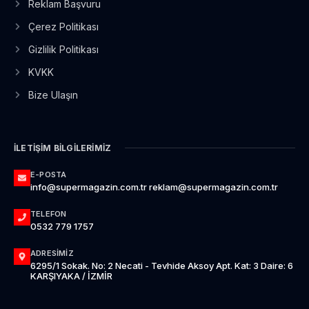
Reklam Başvuru
Çerez Politikası
Gizlilik Politikası
KVKK
Bize Ulaşın
İLETIŞIM BILGILERIMIZ
E-POSTA
info@supermagazin.com.tr reklam@supermagazin.com.tr
TELEFON
0532 779 1757
ADRESIMIZ
6295/1 Sokak. No: 2 Necati - Tevhide Aksoy Apt. Kat: 3 Daire: 6
KARŞIYAKA / İZMİR