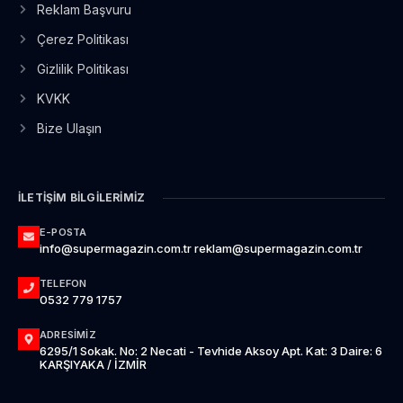
Reklam Başvuru
Çerez Politikası
Gizlilik Politikası
KVKK
Bize Ulaşın
İLETIŞIM BILGILERIMIZ
E-POSTA
info@supermagazin.com.tr reklam@supermagazin.com.tr
TELEFON
0532 779 1757
ADRESIMIZ
6295/1 Sokak. No: 2 Necati - Tevhide Aksoy Apt. Kat: 3 Daire: 6
KARŞIYAKA / İZMİR