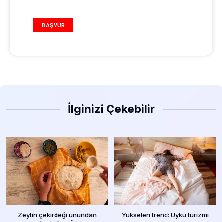
REKLAM ALANI
BAŞVUR
İlginizi Çekebilir
Zeytin çekirdeği unundan
Yükselen trend: Uyku turizmi