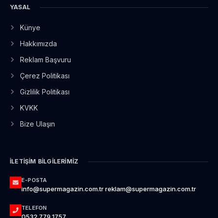
YASAL
Künye
Hakkımızda
Reklam Başvuru
Çerez Politikası
Gizlilik Politikası
KVKK
Bize Ulaşın
İLETIŞIM BILGILERIMIZ
E-POSTA
info@supermagazin.com.tr reklam@supermagazin.com.tr
TELEFON
0532 779 1757