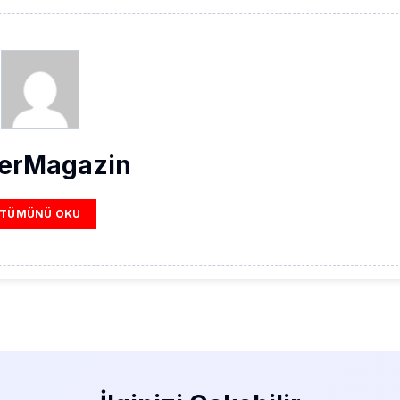
erMagazin
TÜMÜNÜ OKU