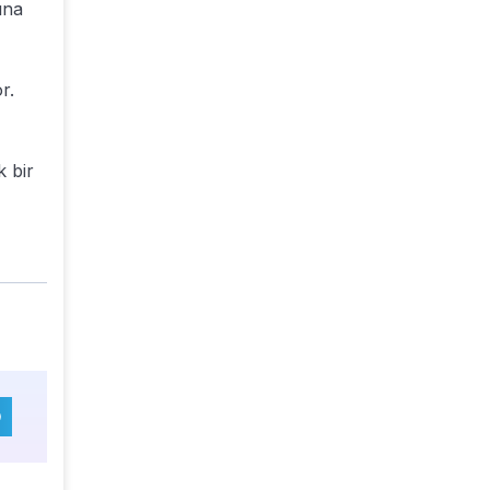
ına
r.
k bir