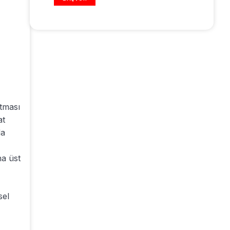
atması
at
da
ha üst
sel