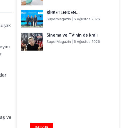
ŞİRKETLERDEN…
SuperMagazin
6 Ağustos 2026
umuşak
Sinema ve TV’nin de kralı
SuperMagazin
6 Ağustos 2026
neyim
r
tlar
daş ve
REKLAM ALANI
BAŞVUR