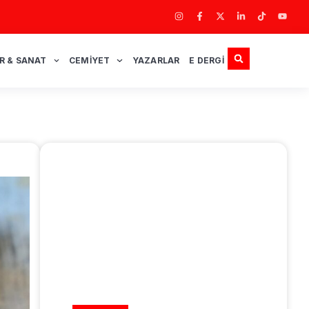
R & SANAT
CEMIYET
YAZARLAR
E DERGI
REKLAM ALANI