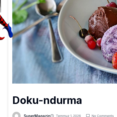
Doku-ndurma
SuperMagazin
Temmuz 1, 2026
No Comments