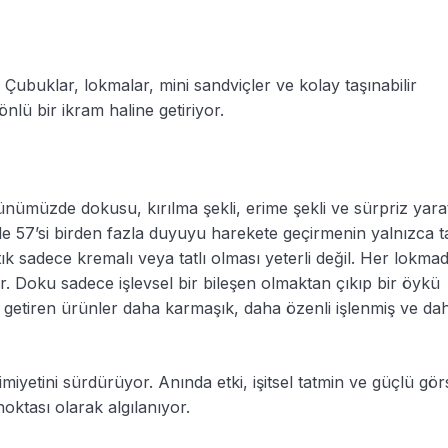
r. Çubuklar, lokmalar, mini sandviçler ve kolay taşınabilir
ü bir ikram haline getiriyor.
nümüzde dokusu, kırılma şekli, erime şekli ve sürpriz yar
de 57’si birden fazla duyuyu harekete geçirmenin yalnızca t
ık sadece kremalı veya tatlı olması yeterli değil. Her lokma
iyor. Doku sadece işlevsel bir bileşen olmaktan çıkıp bir öykü
ya getiren ürünler daha karmaşık, daha özenli işlenmiş ve da
kimiyetini sürdürüyor. Anında etki, işitsel tatmin ve güçlü gör
noktası olarak algılanıyor.