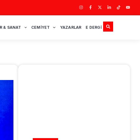
R & SANAT
CEMIYET
YAZARLAR
E DERGI
REKLAM ALANI