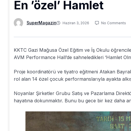
En ’özel’ Hamlet
SuperMagazin
Haziran 3, 2026
No Comments
KKTC Gazi Mağusa Özel Eğitim ve İş Okulu öğrencil
AVM Performance Hall’de sahneledikleri ‘Hamlet Olmak’
Proje koordinatörü ve tiyatro eğitmeni Atakan Bayr
rol alan 14 özel çocuk performanslarıyla ayakta alkış
Noyanlar Şirketler Grubu Satış ve Pazarlama Direkt
hayatına dokunmaktır. Bunu bu gece bir kez daha anlad