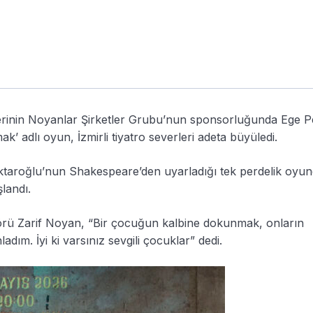
erinin Noyanlar Şirketler Grubu’nun sponsorluğunda Ege P
 adlı oyun, İzmirli tiyatro severleri adeta büyüledi.
aktaroğlu’nun Shakespeare’den uyarladığı tek perdelik oyu
landı.
örü Zarif Noyan, “Bir çocuğun kalbine dokunmak, onların
ım. İyi ki varsınız sevgili çocuklar” dedi.