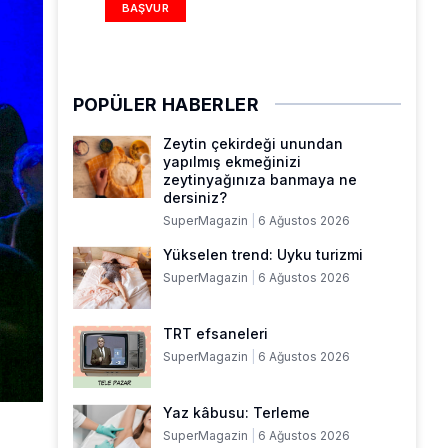
BAŞVUR
POPÜLER HABERLER
Zeytin çekirdeği unundan
yapılmış ekmeğinizi
zeytinyağınıza banmaya ne
dersiniz?
SuperMagazin
6 Ağustos 2026
Yükselen trend: Uyku turizmi
SuperMagazin
6 Ağustos 2026
TRT efsaneleri
SuperMagazin
6 Ağustos 2026
Yaz kâbusu: Terleme
SuperMagazin
6 Ağustos 2026