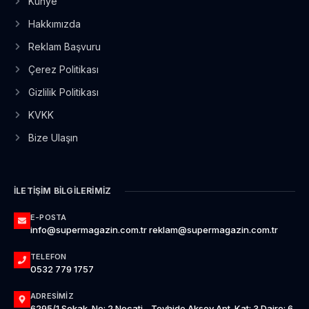
Künye
Hakkımızda
Reklam Başvuru
Çerez Politikası
Gizlilik Politikası
KVKK
Bize Ulaşın
İLETIŞIM BILGILERIMIZ
E-POSTA
info@supermagazin.com.tr reklam@supermagazin.com.tr
TELEFON
0532 779 1757
ADRESIMIZ
6295/1 Sokak. No: 2 Necati - Tevhide Aksoy Apt. Kat: 3 Daire: 6