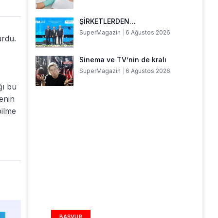
ŞİRKETLERDEN…
SuperMagazin
6 Ağustos 2026
urdu.
Sinema ve TV’nin de kralı
SuperMagazin
6 Ağustos 2026
ğı bu
enin
bilme
REKLAM ALANI
BAŞVUR