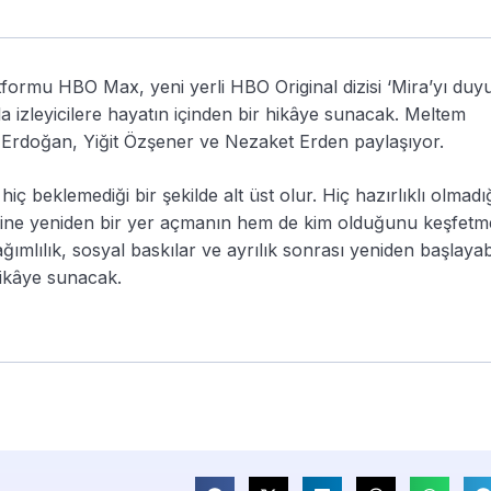
tformu HBO Max, yeni yerli HBO Original dizisi ‘Mira’yı duy
yla izleyicilere hayatın içinden bir hikâye sunacak. Meltem
ir Erdoğan, Yiğit Özşener ve Nezaket Erden paylaşıyor.
 hiç beklemediği bir şekilde alt üst olur. Hiç hazırlıklı olmadı
ine yeniden bir yer açmanın hem de kim olduğunu keşfetm
ımlılık, sosyal baskılar ve ayrılık sonrası yeniden başlaya
hikâye sunacak.