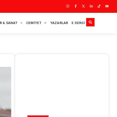
R & SANAT
CEMIYET
YAZARLAR
E DERGI
REKLAM ALANI