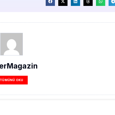
erMagazin
TÜMÜNÜ OKU