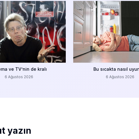
ema ve TV’nin de kralı
Bu sıcakta nasıl uyu
6 Ağustos 2026
6 Ağustos 2026
ıt yazın