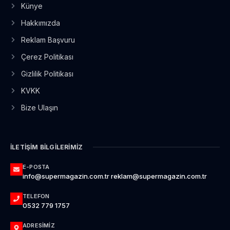
Künye
Hakkımızda
Reklam Başvuru
Çerez Politikası
Gizlilik Politikası
KVKK
Bize Ulaşın
İLETIŞIM BILGILERIMIZ
E-POSTA
info@supermagazin.com.tr reklam@supermagazin.com.tr
TELEFON
0532 779 1757
ADRESIMIZ