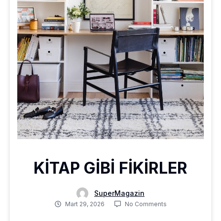
KİTAP GİBİ FİKİRLER
SuperMagazin
Mart 29, 2026
No Comments