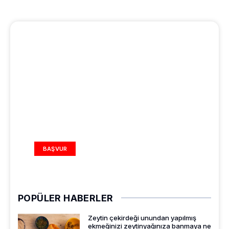
REKLAM ALANI
BAŞVUR
POPÜLER HABERLER
Zeytin çekirdeği unundan yapılmış
ekmeğinizi zeytinyağınıza banmaya ne