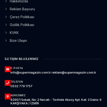
Hakkımızda
Reklam Başvuru
Çerez Politikası
Gizlilik Politikası
KVKK
Bize Ulaşın
İLETIŞIM BILGILERIMIZ
E-POSTA
info@supermagazin.com.tr reklam@supermagazin.com.tr
TELEFON
0532 779 1757
ADRESIMIZ
6295/1 Sokak. No: 2 Necati - Tevhide Aksoy Apt. Kat: 3 Daire: 6
KARŞIYAKA / İZMİR