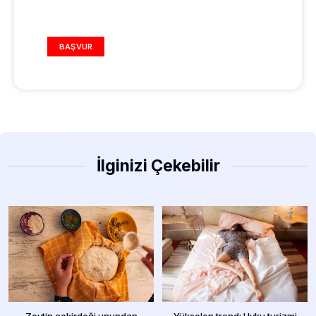
REKLAM ALANI
BAŞVUR
İlginizi Çekebilir
Zeytin çekirdeği unundan
Yükselen trend: Uyku turizmi