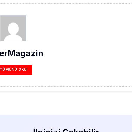
erMagazin
TÜMÜNÜ OKU