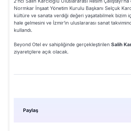
2’nci Salih Karcıoğlu Uluslararası Resim Çalıştayı’na
Normkar İnşaat Yönetim Kurulu Başkanı Selçuk Karcı
kültüre ve sanata verdiği değeri yaşatabilmek bizim i
hale gelmesini ve İzmir’in uluslararası sanat takvimin
kullandı.
Beyond Otel ev sahipliğinde gerçekleştirilen
Salih Ka
ziyaretçilere açık olacak.
Paylaş