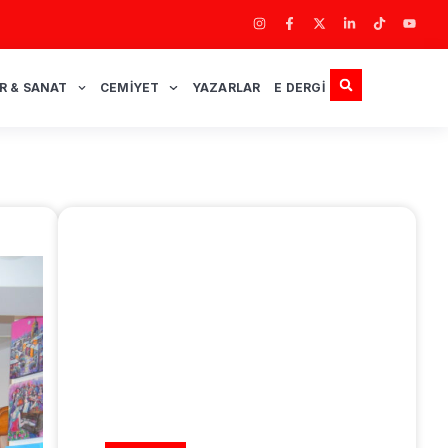
R & SANAT
CEMIYET
YAZARLAR
E DERGI
REKLAM ALANI