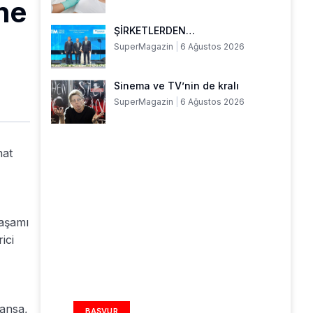
ine
ŞİRKETLERDEN…
SuperMagazin
6 Ağustos 2026
Sinema ve TV’nin de kralı
SuperMagazin
6 Ağustos 2026
nat
yaşamı
ici
REKLAM ALANI
ransa,
BAŞVUR