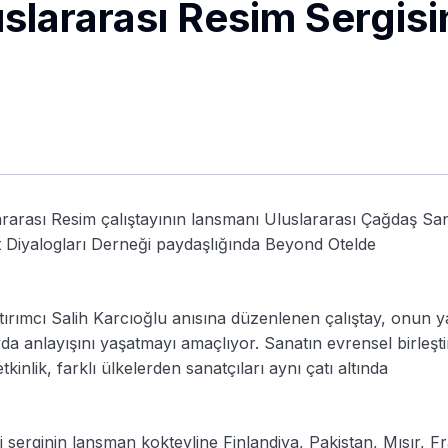
uslararası Resim Sergis
lararası Resim çalıştayının lansmanı Uluslararası Çağdaş Sa
t Diyalogları Derneği paydaşlığında Beyond Otelde
atırımcı Salih Karcıoğlu anısına düzenlenen çalıştay, onun 
a anlayışını yaşatmayı amaçlıyor. Sanatın evrensel birleştir
inlik, farklı ülkelerden sanatçıları aynı çatı altında
i serginin lansman kokteyline Finlandiya, Pakistan, Mısır, F