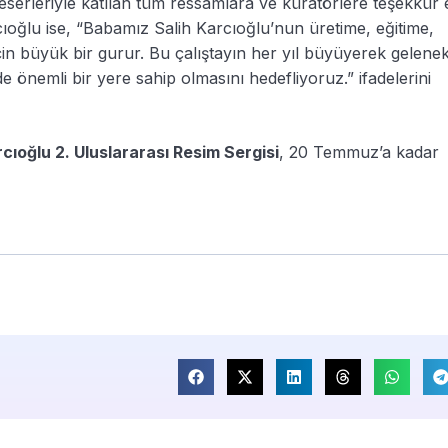
 eserleriyle katılan tüm ressamlara ve küratörlere teşekkür
oğlu ise, “Babamız Salih Karcıoğlu’nun üretime, eğitime,
çin büyük bir gurur. Bu çalıştayın her yıl büyüyerek gelene
de önemli bir yere sahip olmasını hedefliyoruz.” ifadelerini
rcıoğlu 2. Uluslararası Resim Sergisi
, 20 Temmuz’a kadar