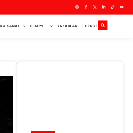
R & SANAT
CEMIYET
YAZARLAR
E DERGI
REKLAM ALANI