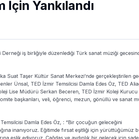
m İçin Yankılandı
i Derneği iş birliğiyle düzenlediği Türk sanat müziği gecesin
ıyaka Suat Taşer Kültür Sanat Merkezi’nde gerçekleştirilen g
menler Ünsal, TED İzmir Temsilcisi Damla Edes Öz, TED Ali
oleji Lise Müdürü Serkan Beceren, TED İzmir Koleji Kurucu
komite başkanları, veli, öğrenci, mezun, gönüllü ve sanat m
Temsilcisi Damla Edes Öz, : “Bir çocuğun geleceğini
ğına inanıyoruz. Eğitimde fırsat eşitliği için yürüttüğümüz 
rına eşlik ediyoruz. Çağdaş ve aydınlık bir gelecek için sad