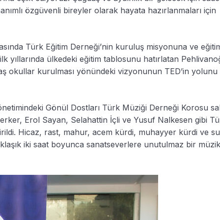
anımlı özgüvenli bireyler olarak hayata hazırlanmaları için
sında Türk Eğitim Derneği’nin kuruluş misyonuna ve eğiti
lk yıllarında ülkedeki eğitim tablosunu hatırlatan Pehlivano
ğdaş okullar kurulması yönündeki vizyonunun TED’in yolunu
netimindeki Gönül Dostları Türk Müziği Derneği Korosu s
rker, Erol Sayan, Selahattin İçli ve Yusuf Nalkesen gibi Tü
irildi. Hicaz, rast, mahur, acem kürdi, muhayyer kürdi ve suz
aklaşık iki saat boyunca sanatseverlere unutulmaz bir müzi