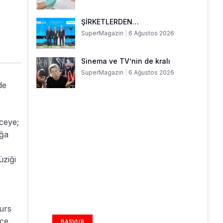
ŞİRKETLERDEN…
SuperMagazin
6 Ağustos 2026
Sinema ve TV’nin de kralı
SuperMagazin
6 Ağustos 2026
de
eceye;
ağa
üziği
REKLAM ALANI
burs
ece
BAŞVUR