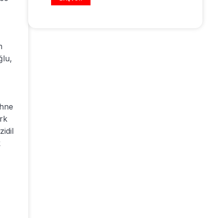
m
ğlu,
ahne
rk
idil
k