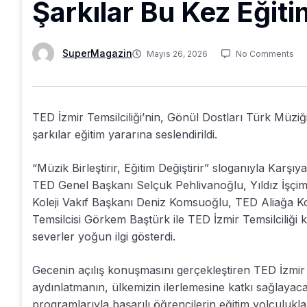
Şarkılar Bu Kez Eğiti
SuperMagazin
Mayıs 26, 2026
No Comments
TED İzmir Temsilciliği’nin, Gönül Dostları Türk Müziğ
şarkılar eğitim yararına seslendirildi.
“Müzik Birleştirir, Eğitim Değiştirir” sloganıyla Karş
TED Genel Başkanı Selçuk Pehlivanoğlu, Yıldız İşçi
Koleji Vakıf Başkanı Deniz Komsuoğlu, TED Aliağa K
Temsilcisi Görkem Baştürk ile TED İzmir Temsilciliği 
severler yoğun ilgi gösterdi.
Gecenin açılış konuşmasını gerçekleştiren TED İzmir 
aydınlatmanın, ülkemizin ilerlemesine katkı sağlayaca
programlarıyla başarılı öğrencilerin eğitim yolculukla