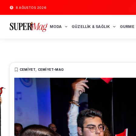
8 AĞUSTOS 2026
MODA
GÜZELLIK & SAĞLIK
GURME
CEMIYET
,
CEMIYET-MAG