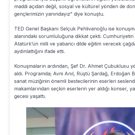
maddi açıdan değil, sosyal ve kültürel yönden de don
gençlerimizin yanındayız” diye konuştu.
TED Genel Başkanı Selçuk Pehlivanoğlu ise konuşma
alanındaki sorumluluğuna dikkat çekti. Cumhuriyetin i
Atatürk’ün milli ve yabancı dilde eğitim verecek ça
aydınlattığını ifade etti.
Konuşmaların ardından, Şef Dr. Ahmet Çubuklusu yö
aldı. Programda; Avni Anıl, Rüştü Şardağ, Erdoğan Be
sanat müziğinin önemli bestecilerinin eserleri seslend
makamlarından seçkin eserlerin yer aldığı konser, y
gecesi yaşattı.