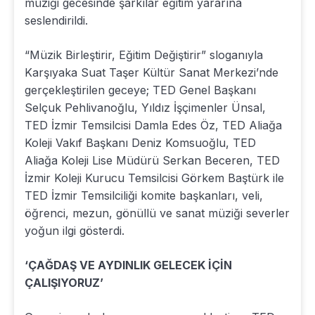
müziği gecesinde şarkılar eğitim yararına
seslendirildi.
“Müzik Birleştirir, Eğitim Değiştirir” sloganıyla
Karşıyaka Suat Taşer Kültür Sanat Merkezi’nde
gerçekleştirilen geceye; TED Genel Başkanı
Selçuk Pehlivanoğlu, Yıldız İşçimenler Ünsal,
TED İzmir Temsilcisi Damla Edes Öz, TED Aliağa
Koleji Vakıf Başkanı Deniz Komsuoğlu, TED
Aliağa Koleji Lise Müdürü Serkan Beceren, TED
İzmir Koleji Kurucu Temsilcisi Görkem Baştürk ile
TED İzmir Temsilciliği komite başkanları, veli,
öğrenci, mezun, gönüllü ve sanat müziği severler
yoğun ilgi gösterdi.
‘ÇAĞDAŞ VE AYDINLIK GELECEK İÇİN
ÇALIŞIYORUZ’