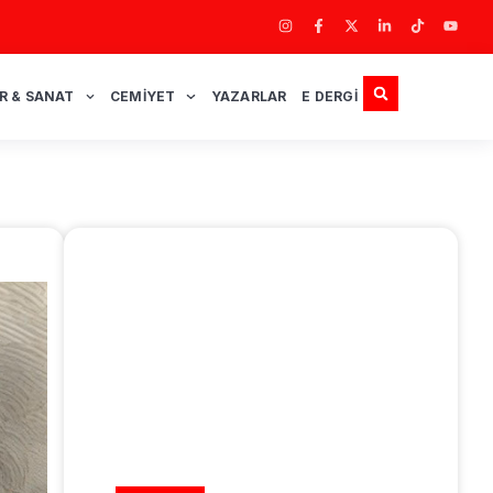
R & SANAT
CEMIYET
YAZARLAR
E DERGI
REKLAM ALANI