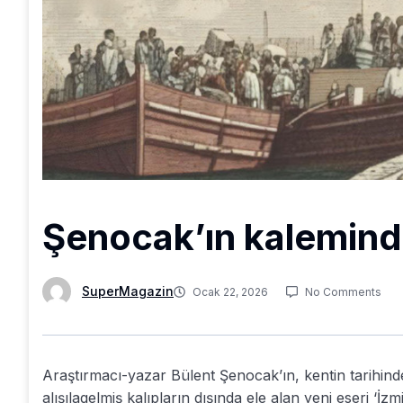
Şenocak’ın kaleminden
SuperMagazin
Ocak 22, 2026
No Comments
Araştırmacı-yazar Bülent Şenocak’ın, kentin tarihinde
alışılagelmiş kalıpların dışında ele alan yeni eseri ‘İz