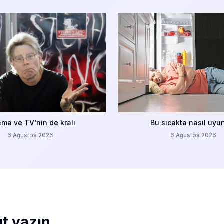
ema ve TV’nin de kralı
Bu sıcakta nasıl uyu
6 Ağustos 2026
6 Ağustos 2026
ıt yazın