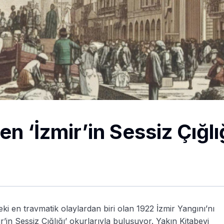
 ‘İzmir’in Sessiz Çığlığ
ki en travmatik olaylardan biri olan 1922 İzmir Yangını’nı
mir’in Sessiz Çığlığı’ okurlarıyla buluşuyor. Yakın Kitabevi