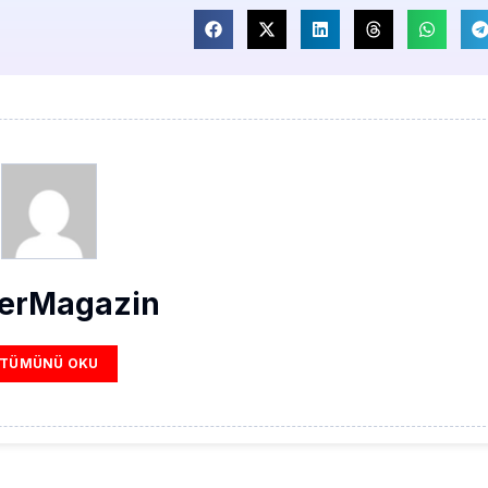
erMagazin
TÜMÜNÜ OKU