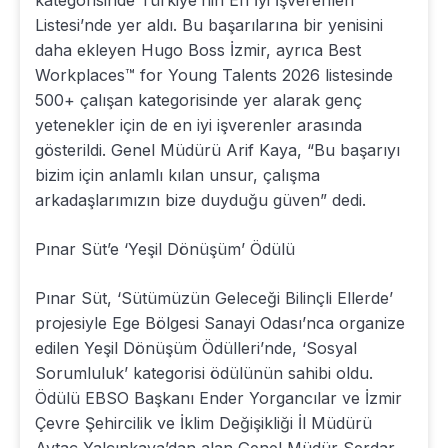
Listesi’nde yer aldı. Bu başarılarına bir yenisini
daha ekleyen Hugo Boss İzmir, ayrıca Best
Workplaces™ for Young Talents 2026 listesinde
500+ çalışan kategorisinde yer alarak genç
yetenekler için de en iyi işverenler arasında
gösterildi. Genel Müdürü Arif Kaya, “Bu başarıyı
bizim için anlamlı kılan unsur, çalışma
arkadaşlarımızın bize duyduğu güven” dedi.
Pınar Süt’e ‘Yeşil Dönüşüm’ Ödülü
Pınar Süt, ‘Sütümüzün Geleceği Bilinçli Ellerde’
projesiyle Ege Bölgesi Sanayi Odası’nca organize
edilen Yeşil Dönüşüm Ödülleri’nde, ‘Sosyal
Sorumluluk’ kategorisi ödülünün sahibi oldu.
Ödülü EBSO Başkanı Ender Yorgancılar ve İzmir
Çevre Şehircilik ve İklim Değişikliği İl Müdürü
Aytaç Yalçınkaya’dan alan Genel Müdür Serdar