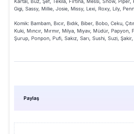
Kartal, Buz, Şef, Tekila, Fırtına, Messi, Snow, Piper
Gigi, Sassy, Millie, Josie, Missy, Lexi, Roxy, Lily, Pen
Komik: Bambam, Bıcır, Bıdık, Biber, Bobo, Ceku, Çıtır,
Kuki, Mıncır, Mırmır, Milya, Miyav, Müdür, Papyon, Pas
Şurup, Ponpon, Pufi, Sakız, Sarı, Sushi, Suzi, Şakir, 
Paylaş