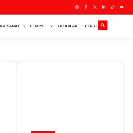
R & SANAT
CEMIYET
YAZARLAR
E DERGI
REKLAM ALANI