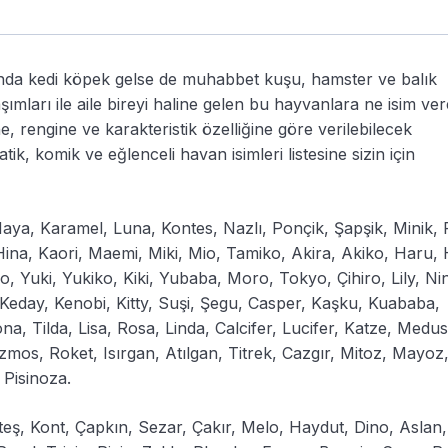
nda kedi köpek gelse de muhabbet kuşu, hamster ve balık
ımları ile aile bireyi haline gelen bu hayvanlara ne isim ve
 rengine ve karakteristik özelliğine göre verilebilecek
ik, komik ve eğlenceli havan isimleri listesine sizin için
aya, Karamel, Luna, Kontes, Nazlı, Ponçik, Şapşik, Minik, P
in, Hina, Kaori, Maemi, Miki, Mio, Tamiko, Akira, Akiko, Haru,
 Yuki, Yukiko, Kiki, Yubaba, Moro, Tokyo, Çihiro, Lily, Ni
 Keday, Kenobi, Kitty, Suşi, Şegu, Casper, Kaşku, Kuababa,
a, Tilda, Lisa, Rosa, Linda, Calcifer, Lucifer, Katze, Medus
os, Roket, Isırgan, Atılgan, Titrek, Cazgır, Mitoz, Mayoz
 Pisinoza.
Ateş, Kont, Çapkın, Sezar, Çakır, Melo, Haydut, Dino, Aslan,