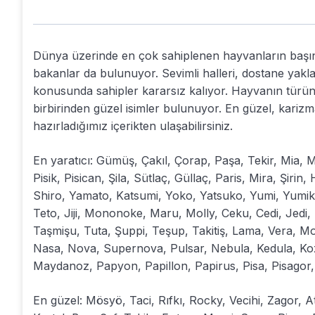
Dünya üzerinde en çok sahiplenen hayvanların başı
bakanlar da bulunuyor. Sevimli halleri, dostane yaklaş
konusunda sahipler kararsız kalıyor. Hayvanın türüne,
birbirinden güzel isimler bulunuyor. En güzel, karizmat
hazırladığımız içerikten ulaşabilirsiniz.
En yaratıcı: Gümüş, Çakıl, Çorap, Paşa, Tekir, Mia, M
Pisik, Pisican, Şila, Sütlaç, Güllaç, Paris, Mira, Şir
Shiro, Yamato, Katsumi, Yoko, Yatsuko, Yumi, Yumiko,
Teto, Jiji, Mononoke, Maru, Molly, Ceku, Cedi, Jedi,
Taşmişu, Tuta, Şuppi, Teşup, Takitiş, Lama, Vera, Mon
Nasa, Nova, Supernova, Pulsar, Nebula, Kedula, Kozm
Maydanoz, Papyon, Papillon, Papirus, Pisa, Pisagor,
En güzel: Mösyö, Taci, Rıfkı, Rocky, Vecihi, Zagor, 