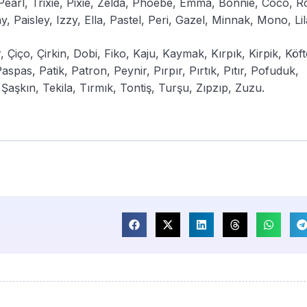
, Pearl, Trixie, Pixie, Zelda, Phoebe, Emma, Bonnie, Coco, R
ny, Paisley, Izzy, Ella, Pastel, Peri, Gazel, Minnak, Mono, Lil
 Çiço, Çirkin, Dobi, Fiko, Kaju, Kaymak, Kırpık, Kirpik, Köft
pas, Patik, Patron, Peynir, Pırpır, Pırtık, Pıtır, Pofuduk,
Şaşkın, Tekila, Tırmık, Tontiş, Turşu, Zıpzıp, Zuzu.