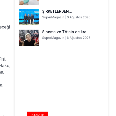
ŞİRKETLERDEN…
SuperMagazin
6 Ağustos 2026
receği
Sinema ve TV’nin de kralı
SuperMagazin
6 Ağustos 2026
isi,
 Haku,
na,
a,
,
REKLAM ALANI
BAŞVUR