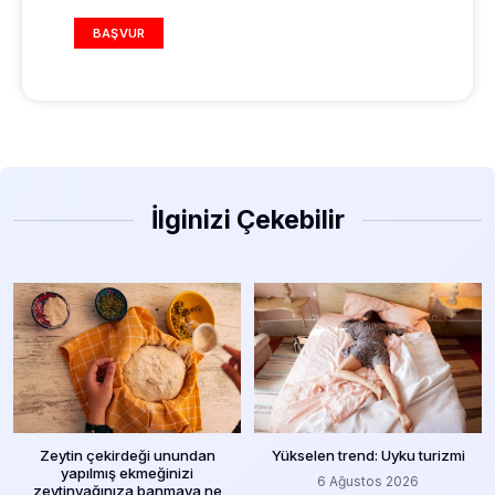
REKLAM ALANI
BAŞVUR
İlginizi Çekebilir
Zeytin çekirdeği unundan
Yükselen trend: Uyku turizmi
yapılmış ekmeğinizi
6 Ağustos 2026
zeytinyağınıza banmaya ne