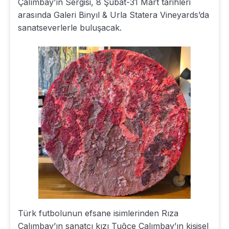
Çalımbay’ın Sergisi, 8 Şubat-31 Mart tarihleri
arasında Galeri Binyıl & Urla Statera Vineyards’da
sanatseverlerle buluşacak.
Türk futbolunun efsane isimlerinden Rıza
Çalımbay’ın sanatçı kızı Tuğçe Çalımbay’ın kişisel