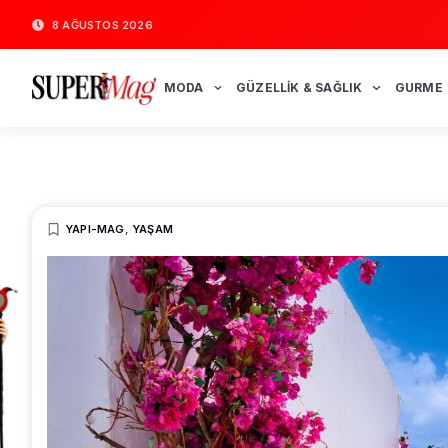
8 AĞUSTOS 2026
MODA
GÜZELLIK & SAĞLIK
GURME
YAPI-MAG
,
YAŞAM