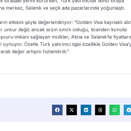
 sıradaki yerini korurken, Türk yatırımcılar ikinci sıraya
ina merkez, Selanik ve seçili ada pazarlarında yoğunlaştı.
rın etkisini şöyle değerlendiriyor: “Golden Visa kaynaklı alı
ir unsur değil; ancak arzın sınırlı olduğu, ticariden konuta
vuru imkanı sağlayan mülkler; Atina ve Selanik’te fiyatları
oynuyor. Özetle Türk yatırımcı ilgisi özellikle Golden Visa’
rak değer artışını hızlandırdı.”