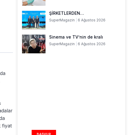
ŞİRKETLERDEN…
SuperMagazin
6 Ağustos 2026
Sinema ve TV’nin de kralı
SuperMagazin
6 Ağustos 2026
rda
,
s
adalar
nda
REKLAM ALANI
 fiyat
BAŞVUR