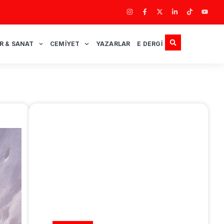
R & SANAT
CEMIYET
YAZARLAR
E DERGI
REKLAM ALANI