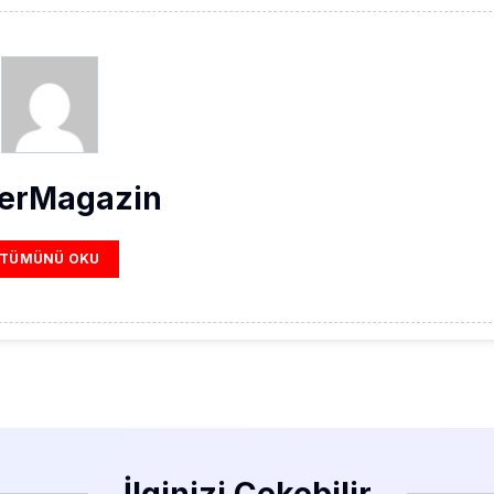
erMagazin
TÜMÜNÜ OKU
İlginizi Çekebilir