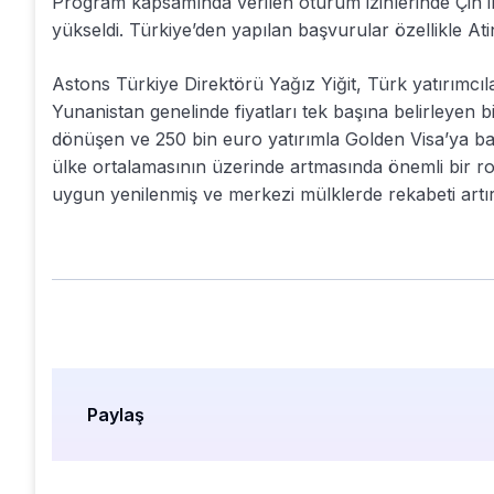
Program kapsamında verilen oturum izinlerinde Çin ilk
yükseldi. Türkiye’den yapılan başvurular özellikle At
Astons Türkiye Direktörü Yağız Yiğit, Türk yatırımcıla
Yunanistan genelinde fiyatları tek başına belirleyen b
dönüşen ve 250 bin euro yatırımla Golden Visa’ya baş
ülke ortalamasının üzerinde artmasında önemli bir rol 
uygun yenilenmiş ve merkezi mülklerde rekabeti artıra
Paylaş