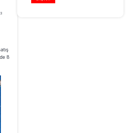
ı
atış
zde 8