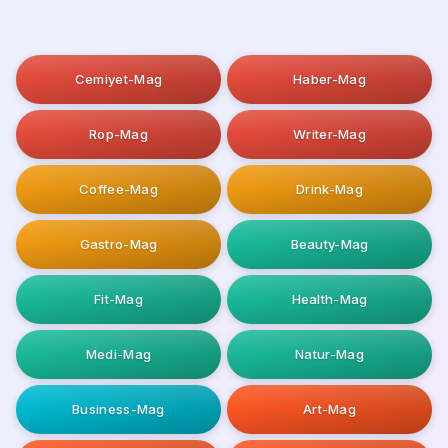
Cemiyet-Mag
Haber-Mag
Rop-Mag
Writer-Mag
Coffee-Mag
Drink-Mag
Gastro-Mag
Beauty-Mag
Fit-Mag
Health-Mag
Medi-Mag
Natur-Mag
Business-Mag
Art-Mag