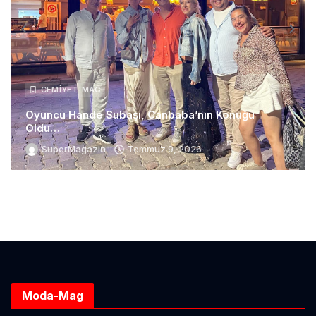
CEMIYET-MAG
Oyuncu Hande Subaşı, Canbaba’nın Konuğu
Oldu…
SuperMagazin
Temmuz 9, 2026
Moda-Mag