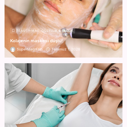
BEAUTY-MAG
,
GÜZELLIK & SAĞLIK
Kolajenin maskesi düştü!
SuperMagazin
Temmuz 1, 2026