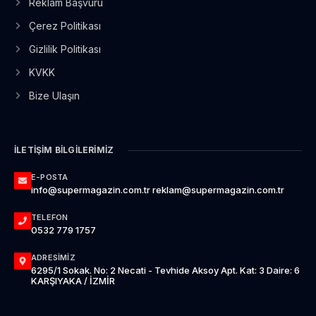
Reklam Başvuru
Çerez Politikası
Gizlilik Politikası
KVKK
Bize Ulaşın
İLETIŞIM BILGILERIMIZ
E-POSTA
info@supermagazin.com.tr reklam@supermagazin.com.tr
TELEFON
0532 779 1757
ADRESIMIZ
6295/1 Sokak. No: 2 Necati - Tevhide Aksoy Apt. Kat: 3 Daire: 6
KARŞIYAKA / İZMİR