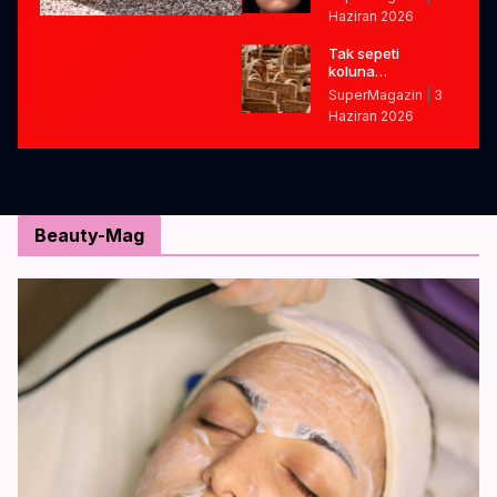
Haziran 2026
Tak sepeti
koluna…
SuperMagazin
3
Haziran 2026
Beauty-Mag