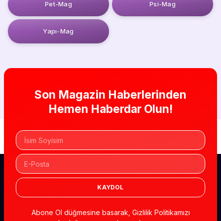
Pet-Mag
Psi-Mag
Yapı-Mag
Son Magazin Haberlerinden
Hemen Haberdar Olun!
KAYDOL
Abone Ol düğmesine basarak, Gizlilik Politikamızı