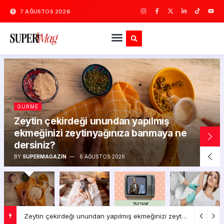
7 AĞUSTOS 2026
GURME
Zeytin çekirdeği unundan yapılmış
ekmeğinizi zeytinyağınıza banmaya ne
dersiniz?
BY
SUPERMAGAZIN
6 AĞUSTOS 2026
Zeytin çekirdeği unundan yapılmış ekmeğinizi zeytinyağınıza banmaya ne dersiniz?