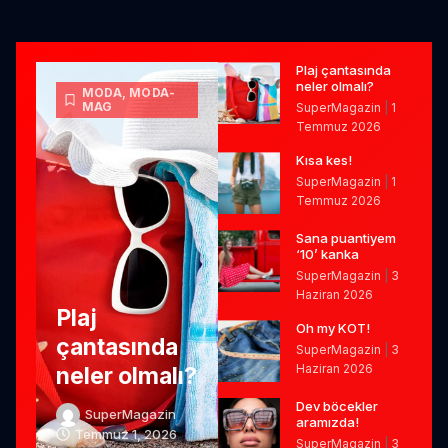
Plaj çantasında
neler olmalı?
MODA
,
MODA-
MAG
SuperMagazin
1
Temmuz 2026
Kısa kes!
SuperMagazin
1
Temmuz 2026
Sana puantiyem
‘10’ kanka
SuperMagazin
3
Haziran 2026
Plaj
Oh my KOT!
çantasında
SuperMagazin
3
Haziran 2026
neler olmalı?
Dev böcekler
SuperMagazin
aramızda!
Temmuz 1, 2026
SuperMagazin
3