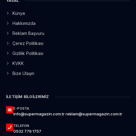
YASAL
Künye
Hakkımızda
Reklam Başvuru
Çerez Politikası
Gizlilik Politikası
KVKK
Bize Ulaşın
İLETIŞIM BILGILERIMIZ
E-POSTA
info@supermagazin.com.tr reklam@supermagazin.com.tr
TELEFON
0532 779 1757